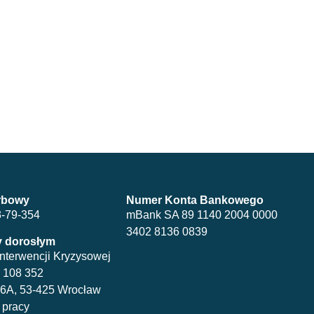
rbowy
Numer Konta Bankowego
3-79-354
mBank SA 89 1140 2004 0000
3402 8136 0839
 dorosłym
Interwencji Kryzysowej
2 108 352
a 6A, 53-425 Wrocław
 pracy