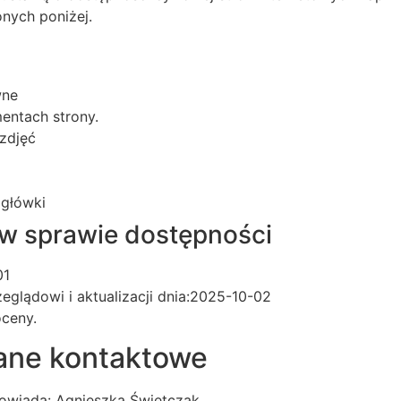
nych poniżej.
wne
mentach strony.
zdjęć
główki
 w sprawie dostępności
01
eglądowi i aktualizacji dnia:2025-10-02
ceny.
dane kontaktowe
owiada: Agnieszka Świętczak