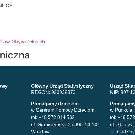
ONLICET
Praw Obywatelskich
.
oniczna
dowy
Główny Urząd Statystyczny
Urząd Ska
REGON: 930938373
NIP: 897-1
Pomagamy dzieciom
Pomagamy
w Centrum Pomocy Dzieciom
w Punkcie 
tel: +48 572 014 532
tel: +48 57
ul. Grabiszyńska 35/39b, 53-501
ul. Stalow
Wrocław
Godziny