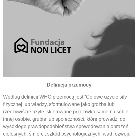
Definicja przemocy
Według definicji WHO przemocą jest “Celowe użycie siły
fizycznej lub władzy, sformułowane jako groźba lub
rzeczywiście użyte, skierowane przeciwko samemu sobie,
innej osobie, grupie lub społeczności, które prowadzi do
wysokiego prawdopodobieństwa spowodowania obrażeń
cielesnych, śmierci, szkód psychologicznych, wad rozwoju