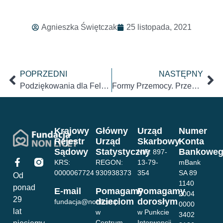
Agnieszka Świętczak
25 listopada, 2021
POPRZEDNI
NASTĘPNY
Podziękowania dla Feldhaus Polska
Formy Przemocy. Przemoc seksualna.
Krajowy
Główny
Urząd
Numer
Rejestr
Urząd
Skarbowy
Konta
Sądowy
Statystyczny
Bankowe
NIP: 897-
KRS:
REGON:
13-79-
mBank
0000067724
930938373
354
SA 89
Od
1140
ponad
E-mail
Pomagamy
Pomagamy
2004
29
dzieciom
dorosłym
fundacja@nonlicet.pl
0000
lat
w
w Punkcie
3402
Centrum
Interwencji