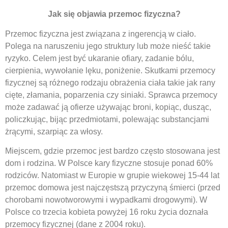
Jak się objawia przemoc fizyczna?
Przemoc fizyczna jest związana z ingerencją w ciało.
Polega na naruszeniu jego struktury lub może nieść takie
ryzyko. Celem jest być ukaranie ofiary, zadanie bólu,
cierpienia, wywołanie lęku, poniżenie. Skutkami przemocy
fizycznej są różnego rodzaju obrażenia ciała takie jak rany
cięte, złamania, poparzenia czy siniaki. Sprawca przemocy
może zadawać ją ofierze używając broni, kopiąc, dusząc,
policzkując, bijąc przedmiotami, polewając substancjami
żrącymi, szarpiąc za włosy.
Miejscem, gdzie przemoc jest bardzo często stosowana jest
dom i rodzina. W Polsce kary fizyczne stosuje ponad 60%
rodziców. Natomiast w Europie w grupie wiekowej 15-44 lat
przemoc domowa jest najczęstszą przyczyną śmierci (przed
chorobami nowotworowymi i wypadkami drogowymi). W
Polsce co trzecia kobieta powyżej 16 roku życia doznała
przemocy fizycznej (dane z 2004 roku).