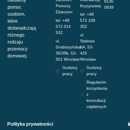
niesiemy
8136
Pomocy
Kryzysowej
pomoc
0839
Dzieciom
osobom,
tel: +48
tel: +48
572 108
które
572 014
352
doświadczają
532
różnego
ul.
ul.
Stalowa
rodzaju
Grabiszyńska
6A, 53-
przemocy
35/39b, 53-
425
domowej.
501 Wrocław
Wrocław
Godziny
Godziny
pracy
pracy
Regulamin
korzystania
z
konsultacji
odpłatnych
Polityka prywatności
W