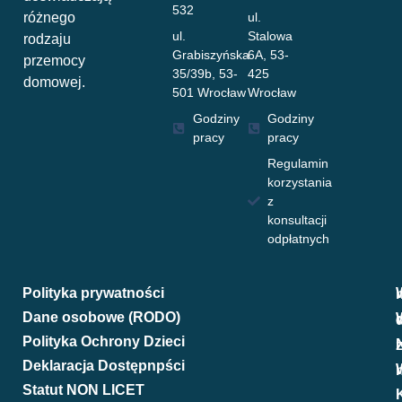
532
różnego
ul.
ul.
Stalowa
rodzaju
Grabiszyńska
6A, 53-
przemocy
35/39b, 53-
425
domowej.
501 Wrocław
Wrocław
Godziny
Godziny
pracy
pracy
Regulamin
korzystania
z
konsultacji
odpłatnych
Polityka prywatności
W
Dane osobowe (RODO)
W
Polityka Ochrony Dzieci
N
Deklaracja Dostępnpści
We
Statut NON LICET