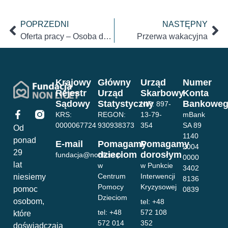
POPRZEDNI
NASTĘPNY
Oferta pracy – Osoba do współpracy z darczyńcami w Fundacji NON LICET
Przerwa wakacyjna
Krajowy
Główny
Urząd
Numer
Rejestr
Urząd
Skarbowy
Konta
Sądowy
Statystyczny
Bankowe
NIP: 897-
KRS:
REGON:
13-79-
mBank
0000067724
930938373
354
SA 89
Od
1140
ponad
E-mail
Pomagamy
Pomagamy
2004
29
dzieciom
dorosłym
fundacja@nonlicet.pl
0000
lat
w
w Punkcie
3402
Centrum
Interwencji
niesiemy
8136
Pomocy
Kryzysowej
pomoc
0839
Dzieciom
osobom,
tel: +48
tel: +48
572 108
które
572 014
352
doświadczają