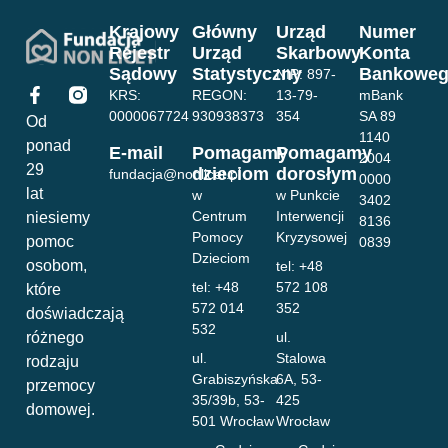
Krajowy
Główny
Urząd
Numer
Rejestr
Urząd
Skarbowy
Konta
Sądowy
Statystyczny
Bankowe
NIP: 897-
KRS:
REGON:
13-79-
mBank
0000067724
930938373
354
SA 89
Od
1140
ponad
E-mail
Pomagamy
Pomagamy
2004
29
dzieciom
dorosłym
fundacja@nonlicet.pl
0000
lat
w
w Punkcie
3402
Centrum
Interwencji
niesiemy
8136
Pomocy
Kryzysowej
pomoc
0839
Dzieciom
osobom,
tel: +48
tel: +48
572 108
które
572 014
352
doświadczają
532
różnego
ul.
ul.
Stalowa
rodzaju
Grabiszyńska
6A, 53-
przemocy
35/39b, 53-
425
domowej.
501 Wrocław
Wrocław