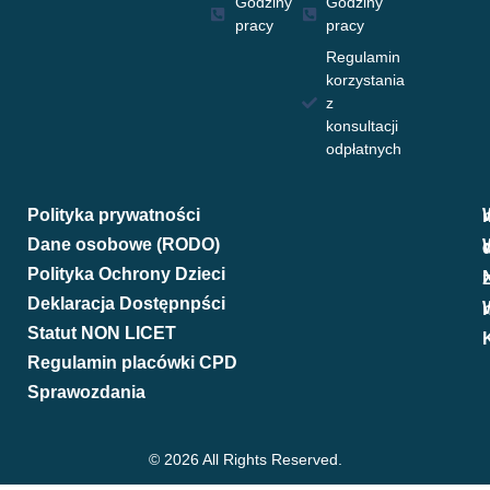
Godziny
Godziny
pracy
pracy
Regulamin
korzystania
z
konsultacji
odpłatnych
Polityka prywatności
W
Dane osobowe (RODO)
W
Polityka Ochrony Dzieci
N
Deklaracja Dostępnpści
We
Statut NON LICET
Regulamin placówki CPD
Sprawozdania
© 2026 All Rights Reserved.