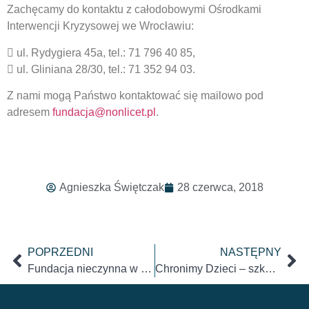
Zachęcamy do kontaktu z całodobowymi Ośrodkami
Interwencji Kryzysowej we Wrocławiu:
 ul. Rydygiera 45a, tel.: 71 796 40 85,
 ul. Gliniana 28/30, tel.: 71 352 94 03.
Z nami mogą Państwo kontaktować się mailowo pod
adresem
fundacja@nonlicet.pl
.
Agnieszka Świętczak
28 czerwca, 2018
POPRZEDNI
NASTĘPNY
Fundacja nieczynna w dniach 30 kwietnia – 4 maja
Chronimy Dzieci – szkolenia dla nauczycieli